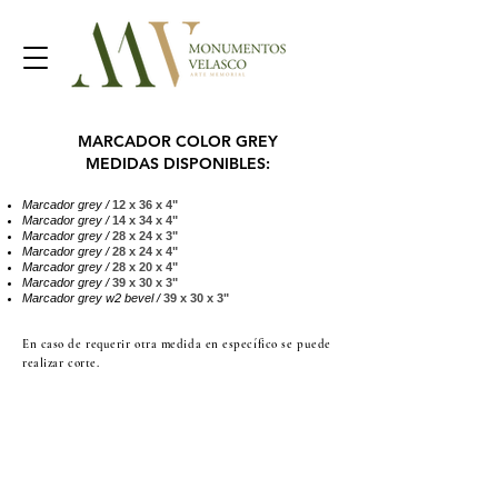
MARCADOR COLOR GREY
MEDIDAS DISPONIBLES:
Marcador grey /
12 x 36 x 4"
Marcador grey /
14 x 34 x 4"
Marcador grey /
28 x 24 x 3"
Marcador grey /
28 x 24 x 4"
Marcador grey /
28 x 20 x 4"
Marcador grey /
39 x 30 x 3"
Marcador grey w2 bevel /
39 x 30 x 3"
En caso de requerir otra medida en específico se puede
realizar corte.